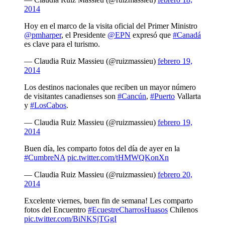
2014
Hoy en el marco de la visita oficial del Primer Ministro
@pmharper
, el Presidente
@EPN
expresó que
#Canadá
es clave para el turismo.
— Claudia Ruiz Massieu (@ruizmassieu)
febrero 19,
2014
Los destinos nacionales que reciben un mayor número
de visitantes canadienses son
#Cancún
,
#Puerto
Vallarta
y
#LosCabos
.
— Claudia Ruiz Massieu (@ruizmassieu)
febrero 19,
2014
Buen día, les comparto fotos del día de ayer en la
#CumbreNA
pic.twitter.com/tHMWQKonXn
— Claudia Ruiz Massieu (@ruizmassieu)
febrero 20,
2014
Excelente viernes, buen fin de semana! Les comparto
fotos del Encuentro
#EcuestreCharrosHuasos
Chilenos
pic.twitter.com/BiNKSjTGgI