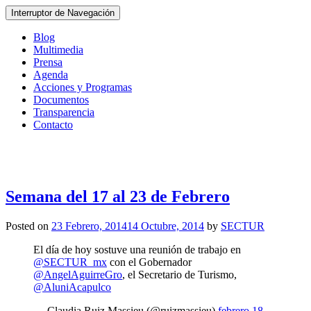
Interruptor de Navegación
Blog
Multimedia
Prensa
Agenda
Acciones y Programas
Documentos
Transparencia
Contacto
Semana del 17 al 23 de Febrero
Posted on
23 Febrero, 2014
14 Octubre, 2014
by
SECTUR
El día de hoy sostuve una reunión de trabajo en
@SECTUR_mx
con el Gobernador
@AngelAguirreGro
, el Secretario de Turismo,
@AluniAcapulco
— Claudia Ruiz Massieu (@ruizmassieu)
febrero 18,