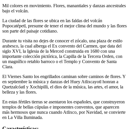
Mil colores en movimiento. Flores, manantiales y danzas ancestrales
bajo el volcán.
La ciudad de las flores se ubica en las faldas del volcán
Popocatépetl, presume de tener el mejor clima del mundo y las flores
son parte del paisaje cotidiano.
Durante tu visita no dejes de conocer el zócalo, una plaza de estilo
arabesco, la cual alberga el Ex convento del Carmen, que data del
siglo XVI, la Iglesia de la Merced construida en 1680 con una
importante colección pictórica, la Capilla de la Tercera Orden, con
un magnífico retablo barroco o el Templo y Convento de Santa
Clara.
El Viernes Santo los engrillados caminan sobre caminos de flores. Y
en septiembre la música y danzas del Huey Atlixcayotl honran a
Quetzalcóatl y Xochipilli, el dios de la música, las artes, el amor, la
belleza y las flores.
En estas fértiles tierras se asentaron los españoles, que construyeron
templos de bellas cúpulas e imponentes conventos, que aparecen
más hermosos que nunca cuando Atlixco, por Navidad, se convierte
en La Villa Iluminada.
Características: